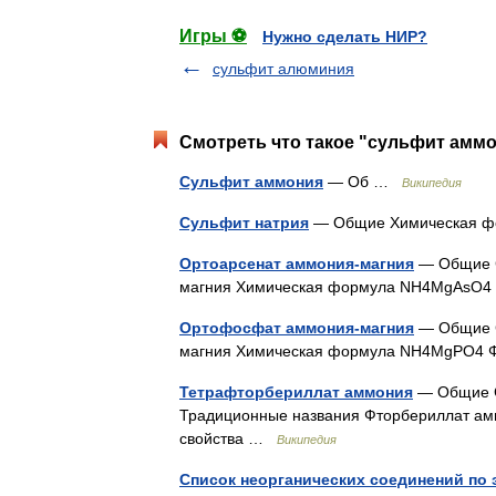
Игры ⚽
Нужно сделать НИР?
сульфит алюминия
Смотреть что такое "сульфит аммо
Сульфит аммония
— Об …
Википедия
Сульфит натрия
— Общие Химическая 
Ортоарсенат аммония-магния
— Общие С
магния Химическая формула NH4MgAsO4 Фи
Ортофосфат аммония-магния
— Общие С
магния Химическая формула NH4MgPO4 Фи
Тетрафторбериллат аммония
— Общие С
Традиционные названия Фторбериллат ам
свойства …
Википедия
Список неорганических соединений по