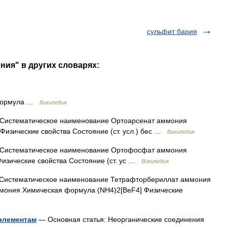
сульфит бария
ния" в других словарях:
формула …
Википедия
истематическое наименование Ортоарсенат аммония
зические свойства Состояние (ст. усл.) бес …
Википедия
истематическое наименование Ортофосфат аммония
зические свойства Состояние (ст. ус …
Википедия
истематическое наименование Тетрафторбериллат аммония
мония Химическая формула (NH4)2[BeF4] Физические
 элементам
— Основная статья: Неорганические соединения