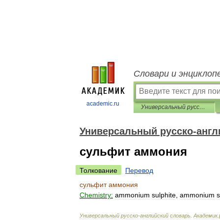
Словари и энциклоп
academic.ru
Универсальный русско-английский словарь
Универсальный русско-англ
сульфит аммония
Толкование
Перевод
сульфит
аммония
Chemistry:
ammonium
sulphite
,
ammonium
s
Универсальный
русско
-
английский
словарь
.
Академик
.