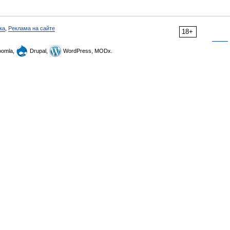
ка
,
Реклама на сайте
18+
omla,
Drupal,
WordPress, MODx.