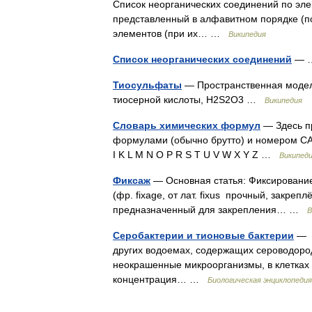
Список неорганических соединений по эл
представленный в алфавитном порядке (п
элементов (при их… …
Википедия
Список неорганических соединений
—
Тиосульфаты
— Пространственная модел
тиосерной кислоты, H2S2O3 …
Википедия
Словарь химических формул
— Здесь пр
формулами (обычно брутто) и номером CA
I K L M N O P R S T U V W X Y Z …
Википед
Фиксаж
— Основная статья: Фиксирование
(фр. fixage, от лат. fixus прочный, закре
предназначенный для закрепления… …
В
Серобактерии и тионовые бактерии
— Д
других водоемах, содержащих сероводород
неокрашенные микроорганизмы, в клетках 
концентрация… …
Биологическая энциклопедия