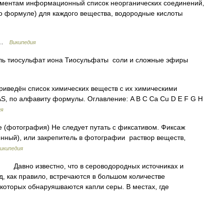
ементам информационный список неорганических соединений,
о формуле) для каждого вещества, водородные кислоты
 …
Википедия
ь тиосульфат иона Тиосульфаты соли и сложные эфиры
иведён список химических веществ с их химическими
S, по алфавиту формулы. Оглавление: A B C Ca Cu D E F G H
ия
 (фотография) Не следует путать с фиксативом. Фиксаж
плённый), или закрепитель в фотографии раствор веществ,
икипедия
авно известно, что в сероводородных источниках и
, как правило, встречаются в большом количестве
которых обнаруяшваются капли серы. В местах, где