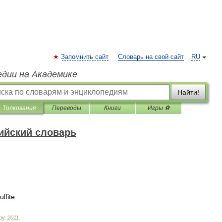
Запомнить сайт
Словарь на свой сайт
RU
едии на Академике
Найти!
Толкования
Переводы
Книги
Игры ⚽
ийский словарь
ulfite
ру
.
2011
.